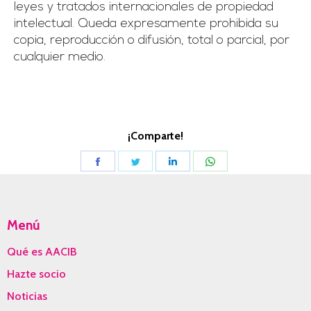
leyes y tratados internacionales de propiedad
intelectual. Queda expresamente prohibida su
copia, reproducción o difusión, total o parcial, por
cualquier medio.
¡Comparte!
Share
Share
Share
Share
on
on
on
on
Facebook
Twitter
LinkedIn
WhatsApp
Menú
Qué es AACIB
Hazte socio
Noticias