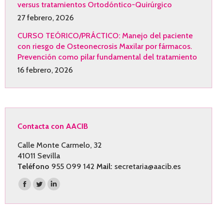
versus tratamientos Ortodóntico-Quirúrgico
27 febrero, 2026
CURSO TEÓRICO/PRÁCTICO: Manejo del paciente
con riesgo de Osteonecrosis Maxilar por fármacos.
Prevención como pilar fundamental del tratamiento
16 febrero, 2026
Contacta con AACIB
Calle Monte Carmelo, 32
41011 Sevilla
Teléfono
955 099 142
Mail:
secretaria@aacib.es
Encuéntranos en:
Facebook
Twitter
Linkedin
page
page
page
opens
opens
opens