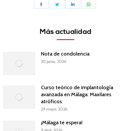
Share
Share
Share
Share
on
on
on
on
Facebook
Twitter
LinkedIn
WhatsApp
Más actualidad
Nota de condolencia
30 junio, 2026
Curso teórico de implantología
avanzada en Málaga: Maxilares
atróficos
29 mayo, 2026
¡Málaga te espera!
9 abril, 2026