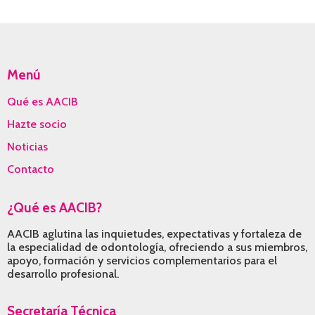
in
in
in
new
new
new
window
window
window
Menú
Qué es AACIB
Hazte socio
Noticias
Contacto
¿Qué es AACIB?
AACIB aglutina las inquietudes, expectativas y fortaleza de
la especialidad de odontología, ofreciendo a sus miembros,
apoyo, formación y servicios complementarios para el
desarrollo profesional.
Secretaría Técnica