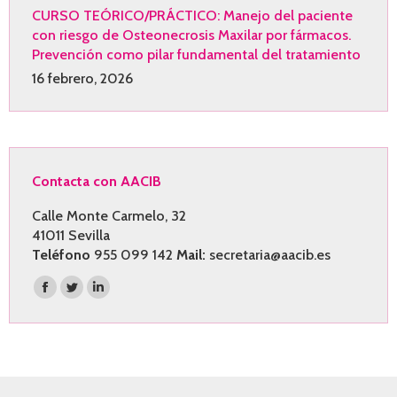
CURSO TEÓRICO/PRÁCTICO: Manejo del paciente
con riesgo de Osteonecrosis Maxilar por fármacos.
Prevención como pilar fundamental del tratamiento
16 febrero, 2026
Contacta con AACIB
Calle Monte Carmelo, 32
41011 Sevilla
Teléfono
955 099 142
Mail:
secretaria@aacib.es
Encuéntranos en:
Facebook
Twitter
Linkedin
page
page
page
opens
opens
opens
in
in
in
new
new
new