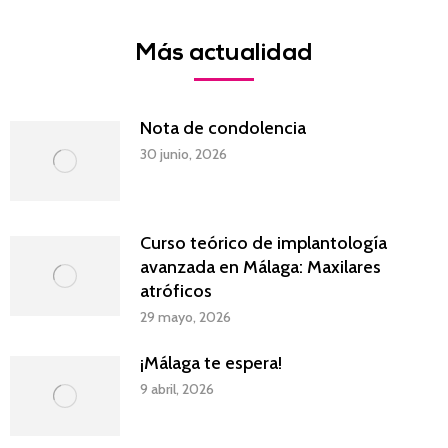
Facebook
Twitter
LinkedIn
WhatsApp
Más actualidad
Nota de condolencia
30 junio, 2026
Curso teórico de implantología
avanzada en Málaga: Maxilares
atróficos
29 mayo, 2026
¡Málaga te espera!
9 abril, 2026