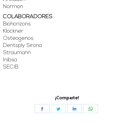
Normon
COLABORADORES
Biohorizons
Klockner
Osteogenos
Dentsply Sirona
Straumann
Inibsa
SECIB
¡Comparte!
Share
Share
Share
Share
on
on
on
on
Facebook
Twitter
LinkedIn
WhatsApp