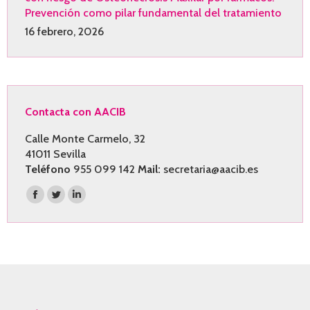
Prevención como pilar fundamental del tratamiento
16 febrero, 2026
Contacta con AACIB
Calle Monte Carmelo, 32
41011 Sevilla
Teléfono
955 099 142
Mail:
secretaria@aacib.es
Encuéntranos en:
Facebook
Twitter
Linkedin
page
page
page
opens
opens
opens
in
in
in
new
new
new
window
window
window