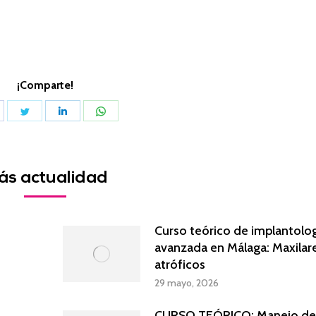
¡Comparte!
hare
Share
Share
Share
n
on
on
on
acebook
Twitter
LinkedIn
WhatsApp
ás actualidad
Curso teórico de implantolo
avanzada en Málaga: Maxilar
atróficos
29 mayo, 2026
CURSO TEÓRICO: Manejo de