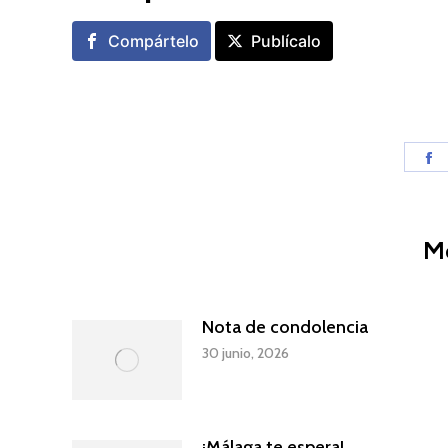
Compártelo
Publícalo
S
o
F
M
Nota de condolencia
30 junio, 2026
¡Málaga te espera!