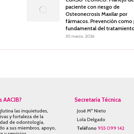
paciente con riesgo de
Osteonecrosis Maxilar por
fármacos. Prevención como p
fundamental del tratamient
30 marzo, 2026
s AACIB?
Secretaría Técnica
lutina las inquietudes,
José Mª Nieto
vas y fortaleza de la
Lola Delgado
idad de odontología,
do a sus miembros, apoyo,
Teléfono
955 099 142
n y servicios