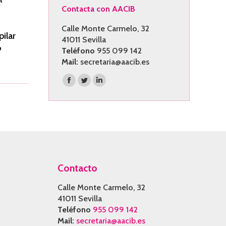
Contacta con AACIB
Calle Monte Carmelo, 32
ilar
41011 Sevilla
o
Teléfono
955 099 142
Mail:
secretaria@aacib.es
Encuéntranos en:
Facebook
Twitter
Linkedin
page
page
page
opens
opens
opens
in
in
in
new
new
new
window
window
window
Contacto
Calle Monte Carmelo, 32
41011 Sevilla
Teléfono
955 099 142
Mail:
secretaria@aacib.es