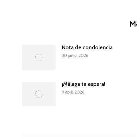
o
F
M
Nota de condolencia
30 junio, 2026
¡Málaga te espera!
9 abril, 2026