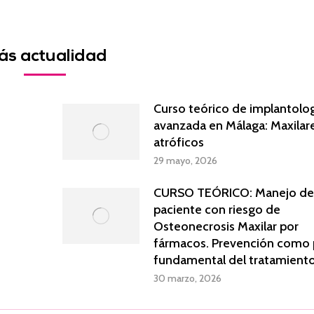
n
on
on
on
acebook
Twitter
LinkedIn
WhatsApp
ás actualidad
Curso teórico de implantolo
avanzada en Málaga: Maxilar
atróficos
29 mayo, 2026
CURSO TEÓRICO: Manejo de
paciente con riesgo de
Osteonecrosis Maxilar por
fármacos. Prevención como p
fundamental del tratamient
30 marzo, 2026