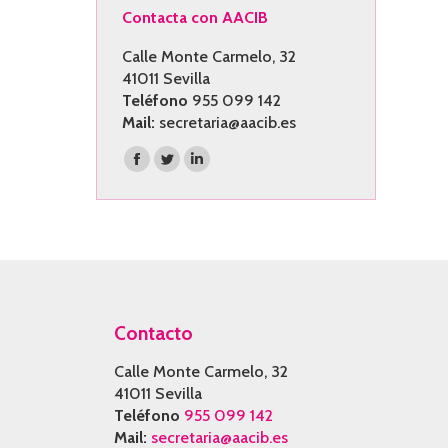
Contacta con AACIB
Calle Monte Carmelo, 32
41011 Sevilla
Teléfono
955 099 142
Mail:
secretaria@aacib.es
Encuéntranos en:
Facebook
Twitter
Linkedin
page
page
page
opens
opens
opens
in
in
in
new
new
new
window
window
window
Contacto
Calle Monte Carmelo, 32
41011 Sevilla
Teléfono
955 099 142
Mail:
secretaria@aacib.es