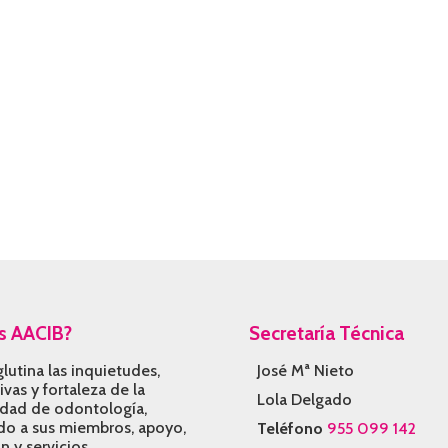
s AACIB?
Secretaría Técnica
lutina las inquietudes,
José Mª Nieto
vas y fortaleza de la
Lola Delgado
idad de odontología,
do a sus miembros, apoyo,
Teléfono
955 099 142
n y servicios