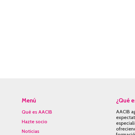
Menú
¿Qué e
AACIB ag
Qué es AACIB
expectati
Hazte socio
especial
ofrecien
Noticias
formació