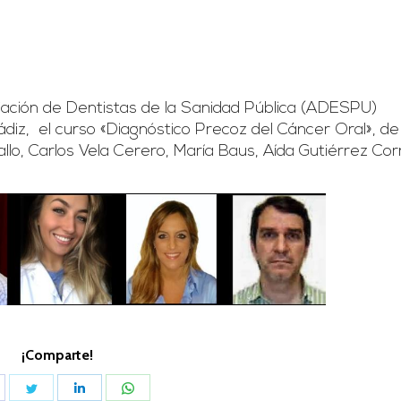
iación de Dentistas de la Sanidad Pública (ADESPU)
diz, el curso «Diagnóstico Precoz del Cáncer Oral», de 
lo, Carlos Vela Cerero, María Baus, Aída Gutiérrez Cor
¡Comparte!
hare
Share
Share
Share