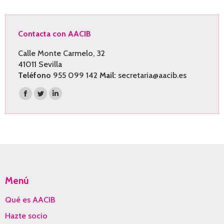
Contacta con AACIB
Calle Monte Carmelo, 32
41011 Sevilla
Teléfono
955 099 142
Mail:
secretaria@aacib.es
Encuéntranos en:
Facebook
Twitter
Linkedin
page
page
page
opens
opens
opens
in
in
in
new
new
new
window
window
window
Menú
Qué es AACIB
Hazte socio