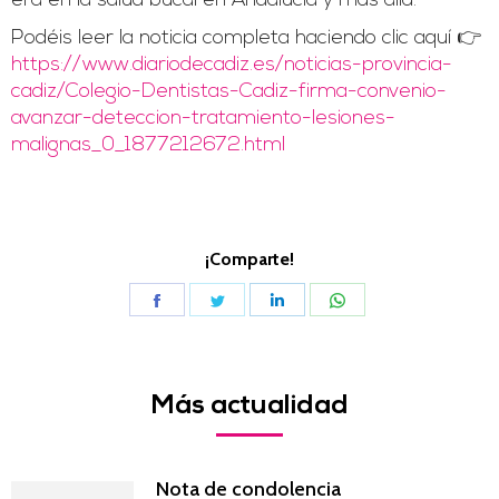
era en la salud bucal en Andalucía y más allá.
Podéis leer la noticia completa haciendo clic aquí 👉
https://www.diariodecadiz.es/noticias-provincia-
cadiz/Colegio-Dentistas-Cadiz-firma-convenio-
avanzar-deteccion-tratamiento-lesiones-
malignas_0_1877212672.html
¡Comparte!
Share
Share
Share
Share
on
on
on
on
Facebook
Twitter
LinkedIn
WhatsApp
Más actualidad
Nota de condolencia