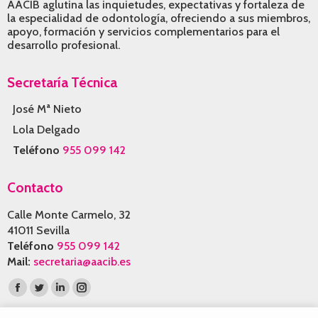
AACIB aglutina las inquietudes, expectativas y fortaleza de
la especialidad de odontología, ofreciendo a sus miembros,
apoyo, formación y servicios complementarios para el
desarrollo profesional.
Secretaría Técnica
José Mª Nieto
Lola Delgado
Teléfono
955 099 142
Contacto
Calle Monte Carmelo, 32
41011 Sevilla
Teléfono
955 099 142
Mail:
secretaria@aacib.es
Encuéntranos en:
Facebook
Twitter
Linkedin
Instagram
page
page
page
page