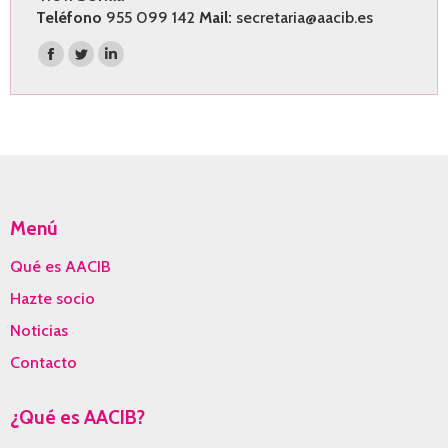
Teléfono
955 099 142
Mail:
secretaria@aacib.es
Encuéntranos en:
Facebook
Twitter
Linkedin
page
page
page
opens
opens
opens
in
in
in
new
new
new
window
window
window
Menú
Qué es AACIB
Hazte socio
Noticias
Contacto
¿Qué es AACIB?