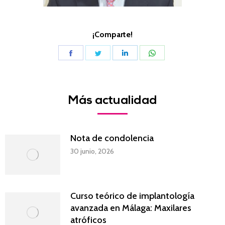
¡Comparte!
Share
Share
Share
Share
on
on
on
on
Facebook
Twitter
LinkedIn
WhatsApp
Más actualidad
Nota de condolencia
30 junio, 2026
Curso teórico de implantología
avanzada en Málaga: Maxilares
atróficos