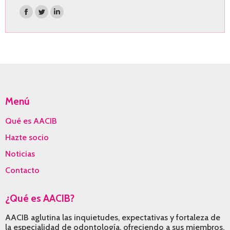
Encuéntranos en:
Facebook
Twitter
Linkedin
page
page
page
opens
opens
opens
in
in
in
new
new
new
window
window
window
Menú
Qué es AACIB
Hazte socio
Noticias
Contacto
¿Qué es AACIB?
AACIB aglutina las inquietudes, expectativas y fortaleza de
la especialidad de odontología, ofreciendo a sus miembros,