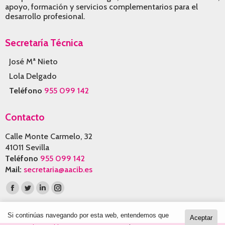
apoyo, formación y servicios complementarios para el
desarrollo profesional.
Secretaría Técnica
José Mª Nieto
Lola Delgado
Teléfono
955 099 142
Contacto
Calle Monte Carmelo, 32
41011 Sevilla
Teléfono
955 099 142
Mail:
secretaria@aacib.es
Encuéntranos en:
Facebook
Twitter
Linkedin
Instagram
page
page
page
page
opens
opens
opens
opens
Si continúas navegando por esta web, entendemos que
Aceptar
in
in
in
in