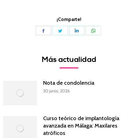
¡Comparte!
Share
Share
Share
Share
on
on
on
on
Facebook
Twitter
LinkedIn
WhatsApp
Más actualidad
Nota de condolencia
30 junio, 2026
Curso teórico de implantología
avanzada en Málaga: Maxilares
atróficos