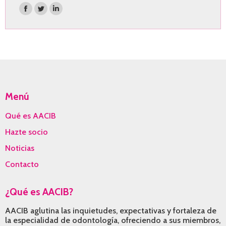
Encuéntranos en:
Facebook
Twitter
Linkedin
page
page
page
opens
opens
opens
in
in
in
new
new
new
window
window
window
Menú
Qué es AACIB
Hazte socio
Noticias
Contacto
¿Qué es AACIB?
AACIB aglutina las inquietudes, expectativas y fortaleza de
la especialidad de odontología, ofreciendo a sus miembros,