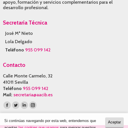
apoyo, formación y servicios complementarios para el
desarrollo profesional.
Secretaría Técnica
José Mª Nieto
Lola Delgado
Teléfono
955 099 142
Contacto
Calle Monte Carmelo, 32
41011 Sevilla
Teléfono
955 099 142
Mail:
secretaria@aacib.es
Encuéntranos en:
Facebook
Twitter
Linkedin
Instagram
page
page
page
page
opens
opens
opens
opens
Si continúas navegando por esta web, entendemos que
Aceptar
in
in
in
in
aceptas
las cookies que usamos
para mejorar nuestros