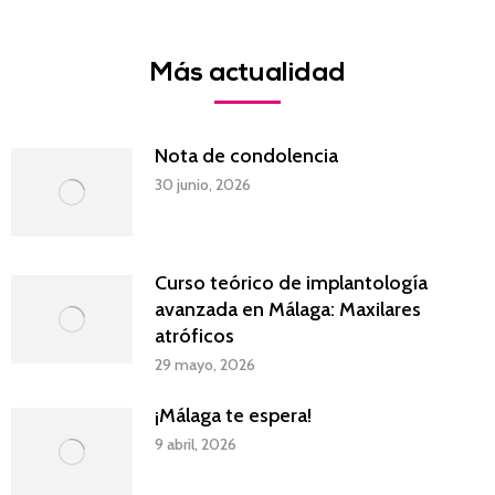
on
on
on
on
Facebook
Twitter
LinkedIn
WhatsApp
Más actualidad
Nota de condolencia
30 junio, 2026
Curso teórico de implantología
avanzada en Málaga: Maxilares
atróficos
29 mayo, 2026
¡Málaga te espera!
9 abril, 2026