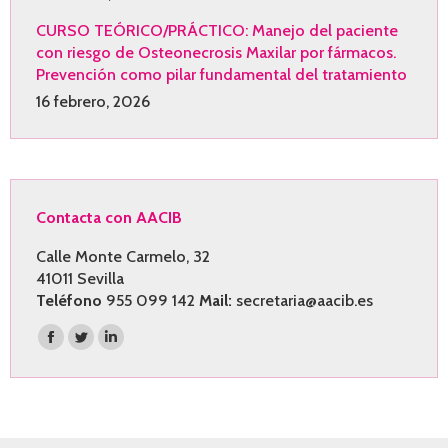
CURSO TEÓRICO/PRÁCTICO: Manejo del paciente
con riesgo de Osteonecrosis Maxilar por fármacos.
Prevención como pilar fundamental del tratamiento
16 febrero, 2026
Contacta con AACIB
Calle Monte Carmelo, 32
41011 Sevilla
Teléfono
955 099 142
Mail:
secretaria@aacib.es
Encuéntranos en:
Facebook
Twitter
Linkedin
page
page
page
opens
opens
opens
in
in
in