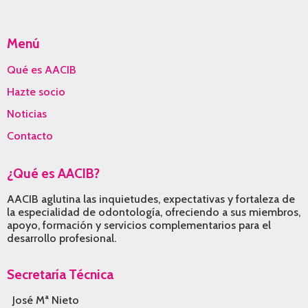
new
new
new
window
window
window
Menú
Qué es AACIB
Hazte socio
Noticias
Contacto
¿Qué es AACIB?
AACIB aglutina las inquietudes, expectativas y fortaleza de
la especialidad de odontología, ofreciendo a sus miembros,
apoyo, formación y servicios complementarios para el
desarrollo profesional.
Secretaría Técnica
José Mª Nieto