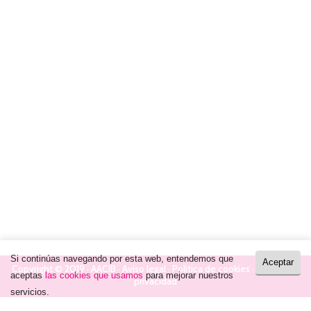
Presentación de la AACIB en el Colegio
Oficial de Dentistas de Huelva
Curso
,
Noticias
Por
Mar Benítez
26 noviembre, 2018
El pasado 23 de Noviembre en la ciudad de
Huelva, con la colaboración del Colegio Oficial
de Dentistas de Huelva, tuvo lugar una nueva
edición del Curso de Actualización en Cirugía
Bucal. Contó con la participación de los
doctores Roberto Garrido Serrano y Rosa
Díaz Sánchez.
Si continúas navegando por esta web, entendemos que
Aceptar
Copyright © 2019 · AACIB ·
Aviso legal
·
Política de cookies
·
Política de
aceptas
las cookies que usamos
para mejorar nuestros
privacidad
servicios.