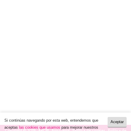
Celebrada en Almería la formación ‘Flujo
de trabajo digital en prótesis sobre
implantes. Sistema Cerec-Atlantis’
Curso
,
Noticias
Por
Mar Benítez
9 mayo, 2022
La Asociación Andaluza de Cirugía Bucal ha
celebrado este pasado fin de semana el
curso teórico-práctico ‘Flujo de trabajo digital
en prótesis sobre implantes. Sistema Cerec-
Atlantis’. La iniciativa de formación se celebró
en las instalaciones del Colegio de Dentistas
de Almería, con una duración de ocho horas.
La iniciativa de formación cuenta con la…
Si continúas navegando por esta web, entendemos que
Aceptar
aceptas
las cookies que usamos
para mejorar nuestros
Copyright © 2019 · AACIB ·
Aviso legal
·
Política de cookies
·
Política de