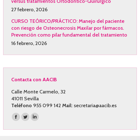
versus tratamientos Ortodóntico-Quirúrgico
27 febrero, 2026
CURSO TEÓRICO/PRÁCTICO: Manejo del paciente
con riesgo de Osteonecrosis Maxilar por fármacos.
Prevención como pilar fundamental del tratamiento
16 febrero, 2026
Contacta con AACIB
Calle Monte Carmelo, 32
41011 Sevilla
Teléfono
955 099 142
Mail:
secretaria@aacib.es
Encuéntranos en:
Facebook
Twitter
Linkedin
page
page
page
opens
opens
opens