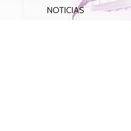
NOTICIAS
Nov
29
2021
25 AÑOS DE SECIB
Noticias
29 noviembre, 2021
Ya se ha publicado SECIB 25 AÑOS. Un recorrido a
la historia de la Sociedad Española de Cirugía Bucal