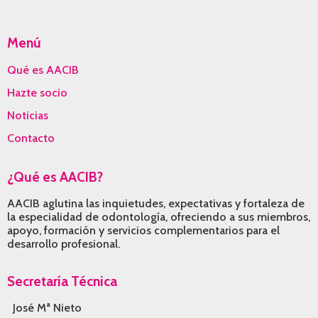
in
in
in
new
new
new
Menú
window
window
window
Qué es AACIB
Hazte socio
Noticias
Contacto
¿Qué es AACIB?
AACIB aglutina las inquietudes, expectativas y fortaleza de
la especialidad de odontología, ofreciendo a sus miembros,
apoyo, formación y servicios complementarios para el
desarrollo profesional.
Secretaría Técnica
José Mª Nieto